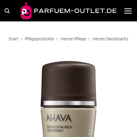
Zum
Inhalt
springen
Start
»
Pflegeprodukte
»
Herren Pflege
»
Herren Deodorants