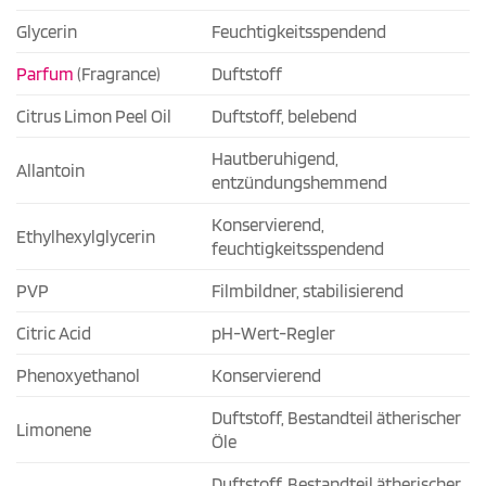
Glycerin
Feuchtigkeitsspendend
Parfum
(Fragrance)
Duftstoff
Citrus Limon Peel Oil
Duftstoff, belebend
Hautberuhigend,
Allantoin
entzündungshemmend
Konservierend,
Ethylhexylglycerin
feuchtigkeitsspendend
PVP
Filmbildner, stabilisierend
Citric Acid
pH-Wert-Regler
Phenoxyethanol
Konservierend
Duftstoff, Bestandteil ätherischer
Limonene
Öle
Duftstoff, Bestandteil ätherischer