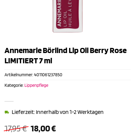
Annemarie Börlind Lip Oil Berry Rose
LIMITIERT 7 ml
Artikelnummer:
4011061237850
Kategorie:
Lippenpflege
Lieferzeit: Innerhalb von 1-2 Werktagen
Ursprünglicher
Aktueller
17,95
€
18,00
€