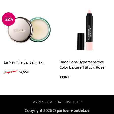
-22%
Dado Sens Hypersensitive
La Mer The Lip Balm 9 g
Color Lipcare 1 Stück, Rose
Ursprünglicher
Aktueller
80,00
€
54,55
€
Preis
Preis
13,16
€
war:
ist:
80,00 €
54,55 €.
IMPRESSUM
DATENSCHUTZ
Copyright 2026 ©
parfuem-outlet.de