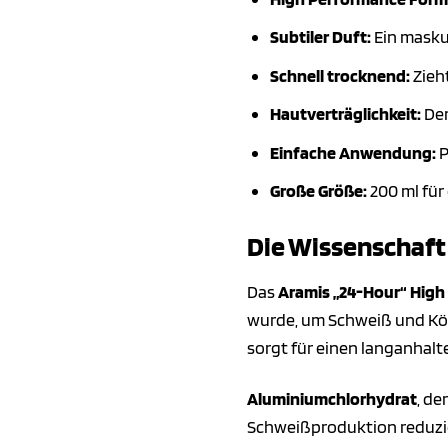
Subtiler Duft:
Ein maskul
Schnell trocknend:
Zieht
Hautverträglichkeit:
Der
Einfache Anwendung:
P
Große Größe:
200 ml für
Die Wissenschaft 
Das
Aramis „24-Hour“ High
wurde, um Schweiß und Kör
sorgt für einen langanhal
Aluminiumchlorhydrat
, de
Schweißproduktion reduzie