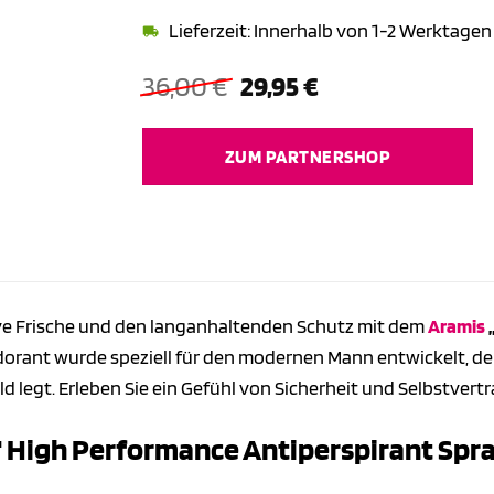
Lieferzeit: Innerhalb von 1-2 Werktagen
Ursprünglicher
Aktueller
36,00
€
29,95
€
Preis
Preis
war:
ist:
ZUM PARTNERSHOP
36,00 €
29,95 €.
ive Frische und den langanhaltenden Schutz mit dem
Aramis
„
rant wurde speziell für den modernen Mann entwickelt, der 
d legt. Erleben Sie ein Gefühl von Sicherheit und Selbstvert
 High Performance Antiperspirant Spray