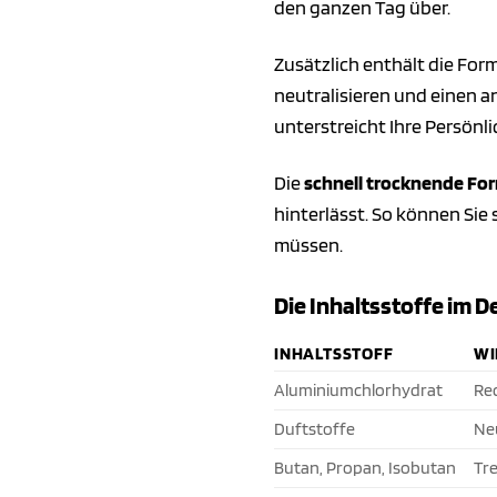
den ganzen Tag über.
Zusätzlich enthält die For
neutralisieren und einen a
unterstreicht Ihre Persönl
Die
schnell trocknende Fo
hinterlässt. So können Sie
müssen.
Die Inhaltsstoffe im De
INHALTSSTOFF
WI
Aluminiumchlorhydrat
Re
Duftstoffe
Ne
Butan, Propan, Isobutan
Tre