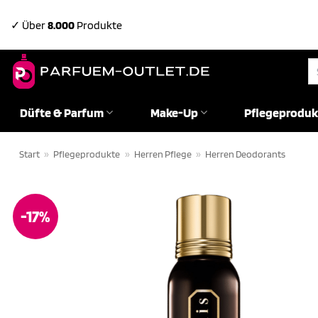
Zum
✓ Über
8.000
Produkte
Inhalt
springen
Su
na
Düfte & Parfum
Make-Up
Pflegeproduk
Start
»
Pflegeprodukte
»
Herren Pflege
»
Herren Deodorants
-17%