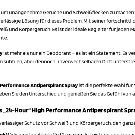
rgen um unangenehme Gerüche und Schweißflecken zu machen
erlässige Lösung für dieses Problem. Mit seiner fortschrittl
iß und Körpergeruch. Es ist der ideale Begleiter für jeden M
hte.
ay
ist mehr als nur ein Deodorant – es ist ein Statement. Es v
m subtilen, aber dennoch unverwechselbaren Duft unterstreic
 Performance Antiperspirant Spray
ist die perfekte Wahl für
eben Sie den Unterschied und genießen Sie das Gefühl von a
is „24-Hour“ High Performance Antiperspirant Spra
erlässiger Schutz vor Schweiß und Körpergeruch, den ganze
el:
Wirksame Inhaltsstoffe für maximale Leistung und langan