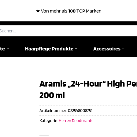
★ Von mehr als
100
TOP Marken
chen
ch:
te
Haarpflege Produkte
Accessoires
Aramis „24-Hour“ High Pe
200 ml
Artikelnummer:
022548008751
Kategorie:
Herren Deodorants