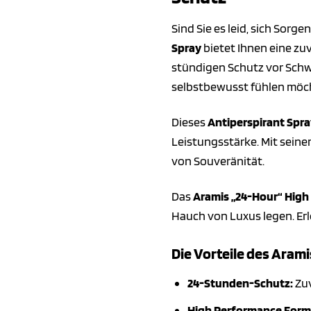
Sind Sie es leid, sich So
Spray
bietet Ihnen eine zuv
stündigen Schutz vor Schwe
selbstbewusst fühlen möc
Dieses
Antiperspirant Spr
Leistungsstärke. Mit seine
von Souveränität.
Das
Aramis „24-Hour“ High
Hauch von Luxus legen. Erl
Die Vorteile des Aram
24-Stunden-Schutz:
Zuv
High Performance Form