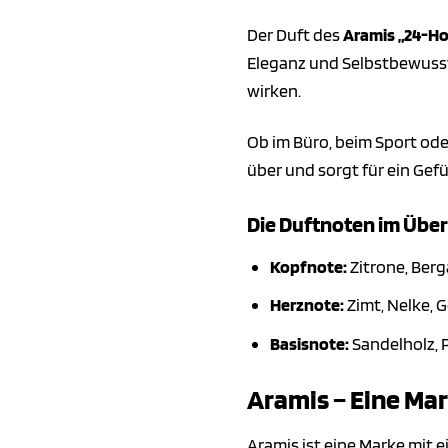
Der Duft des
Aramis „24-Ho
Eleganz und Selbstbewussts
wirken.
Ob im Büro, beim Sport oder
über und sorgt für ein Gef
Die Duftnoten im Über
Kopfnote:
Zitrone, Ber
Herznote:
Zimt, Nelke, 
Basisnote:
Sandelholz, 
Aramis – Eine Mar
Aramis ist eine Marke mit 