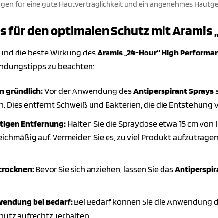
rgen für eine gute Hautverträglichkeit und ein angenehmes Hautge
für den optimalen Schutz mit Aramis 
und die beste Wirkung des
Aramis „24-Hour“ High Performan
endungstipps zu beachten:
n gründlich:
Vor der Anwendung des
Antiperspirant Sprays
s
n. Dies entfernt Schweiß und Bakterien, die die Entstehun
htigen Entfernung:
Halten Sie die Spraydose etwa 15 cm von 
eichmäßig auf. Vermeiden Sie es, zu viel Produkt aufzutrage
 trocknen:
Bevor Sie sich anziehen, lassen Sie das
Antiperspir
wendung bei Bedarf:
Bei Bedarf können Sie die Anwendung 
hutz aufrechtzuerhalten.