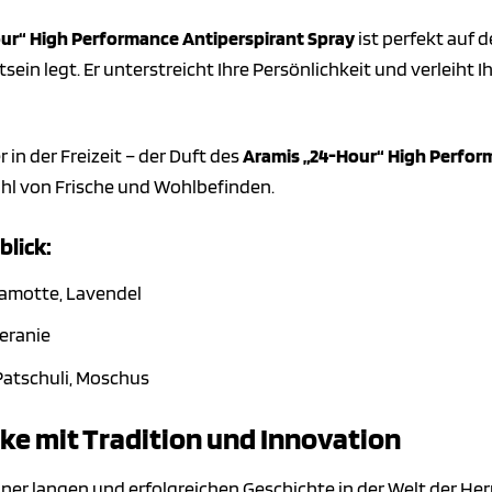
ur“ High Performance Antiperspirant Spray
ist perfekt auf 
ein legt. Er unterstreicht Ihre Persönlichkeit und verleiht 
 in der Freizeit – der Duft des
Aramis „24-Hour“ High Perfor
ühl von Frische und Wohlbefinden.
blick:
gamotte, Lavendel
Geranie
Patschuli, Moschus
ke mit Tradition und Innovation
einer langen und erfolgreichen Geschichte in der Welt der He