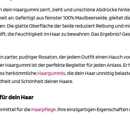
n dein Haargummi zerrt, zieht und unschöne Abdrücke hinte
it an. Gefertigt aus feinster 100% Maulbeerseide, gleitet d
en. Die glatte Oberfläche der Seide reduziert Reibung und m
ilft, die Feuchtigkeit im Haar zu bewahren. Das Ergebnis? Ge
ein zarter, pudriger Rosaton, der jedem Outfit einen Hauch v
 Haargummi ist der perfekte Begleiter für jeden Anlass. Er h
iss herkömmliche
Haargummis
, die dein Haar unnötig bela
ndheit und Schönheit deiner Haare.
 für dein Haar
rmittel für die
Haarpflege
. Ihre einzigartigen Eigenschafte