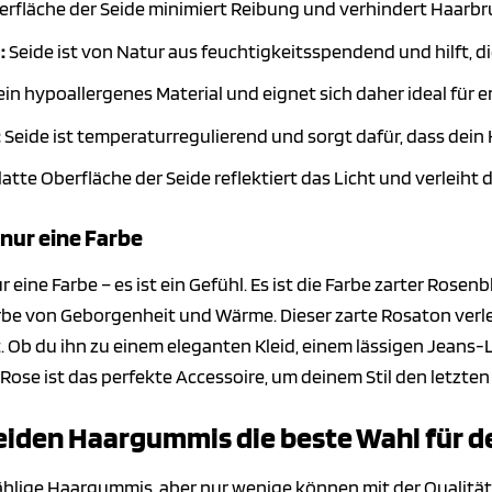
erfläche der Seide minimiert Reibung und verhindert Haarbru
:
Seide ist von Natur aus feuchtigkeitsspendend und hilft, d
 ein hypoallergenes Material und eignet sich daher ideal für 
:
Seide ist temperaturregulierend und sorgt dafür, dass dein 
latte Oberfläche der Seide reflektiert das Licht und verleiht
 nur eine Farbe
r eine Farbe – es ist ein Gefühl. Es ist die Farbe zarter Rose
be von Geborgenheit und Wärme. Dieser zarte Rosaton verle
. Ob du ihn zu einem eleganten Kleid, einem lässigen Jeans-L
se ist das perfekte Accessoire, um deinem Stil den letzten S
iden Haargummis die beste Wahl für de
ählige Haargummis, aber nur wenige können mit der Qualitä