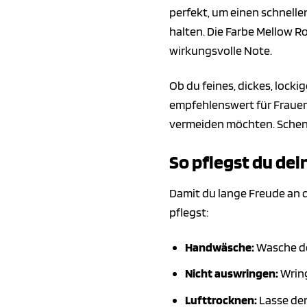
perfekt, um einen schnelle
halten. Die Farbe Mellow 
wirkungsvolle Note.
Ob du feines, dickes, locki
empfehlenswert für Fraue
vermeiden möchten. Schenke
So pflegst du de
Damit du lange Freude an de
pflegst:
Handwäsche:
Wasche de
Nicht auswringen:
Wring
Lufttrocknen:
Lasse den