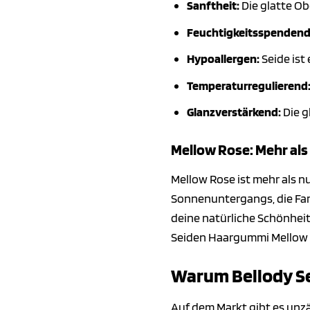
Sanftheit:
Die glatte Ob
Feuchtigkeitsspendend
Hypoallergen:
Seide ist
Temperaturregulierend
Glanzverstärkend:
Die g
Mellow Rose: Mehr als
Mellow Rose ist mehr als nu
Sonnenuntergangs, die Far
deine natürliche Schönheit
Seiden Haargummi Mellow Ro
Warum Bellody Se
Auf dem Markt gibt es unz