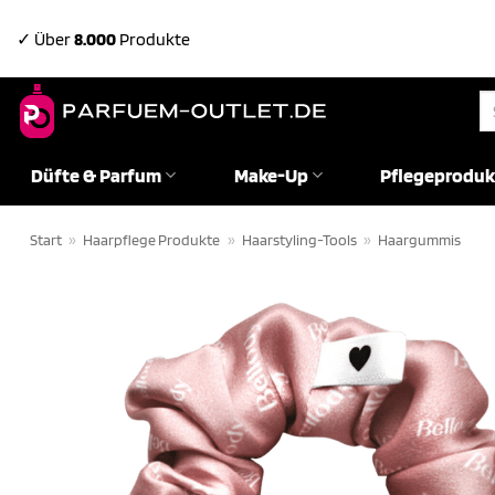
Zum
✓ Über
8.000
Produkte
Inhalt
springen
Su
na
Düfte & Parfum
Make-Up
Pflegeproduk
Start
»
Haarpflege Produkte
»
Haarstyling-Tools
»
Haargummis