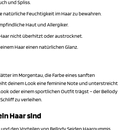
ch und Spliss.
ie natürliche Feuchtigkeit im Haar zu bewahren.
empfindliche Haut und Allergiker.
Haar nicht überhitzt oder austrocknet.
 deinem Haar einen natürlichen Glanz.
nblätter im Morgentau, die Farbe eines sanften
iht deinem Look eine feminine Note und unterstreicht
ook oder einem sportlichen Outfit trägst – der Bellody
chliff zu verleihen.
in Haar sind
t und den Vorteilen von Bellody Seiden Haargummis