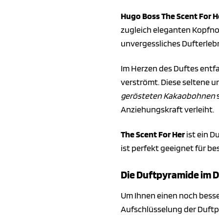
Hugo Boss The Scent For H
zugleich eleganten Kopfn
unvergessliches Dufterlebn
Im Herzen des Duftes entfa
verströmt. Diese seltene u
gerösteten Kakaobohnen
s
Anziehungskraft verleiht.
The Scent For Her
ist ein D
ist perfekt geeignet für b
Die Duftpyramide im De
Um Ihnen einen noch besse
Aufschlüsselung der Duftp