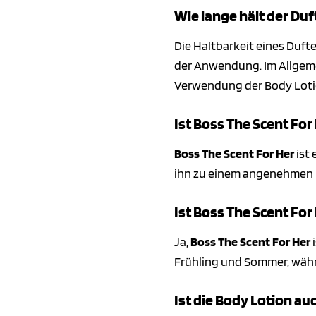
Wie lange hält der Duf
Die Haltbarkeit eines Duf
der Anwendung. Im Allgem
Verwendung der Body Lotio
Ist Boss The Scent For
Boss The Scent For Her
ist 
ihn zu einem angenehmen Be
Ist Boss The Scent For
Ja,
Boss The Scent For Her
i
Frühling und Sommer, währ
Ist die Body Lotion au