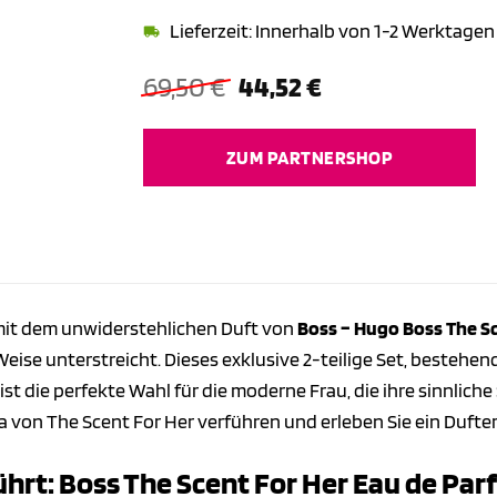
Lieferzeit: Innerhalb von 1-2 Werktagen
Ursprünglicher
Aktueller
69,50
€
44,52
€
Preis
Preis
war:
ist:
ZUM PARTNERSHOP
69,50 €
44,52 €.
 mit dem unwiderstehlichen Duft von
Boss – Hugo Boss The Sc
Weise unterstreicht. Dieses exklusive 2-teilige Set, besteh
st die perfekte Wahl für die moderne Frau, die ihre sinnlich
 von The Scent For Her verführen und erleben Sie ein Dufterl
führt: Boss The Scent For Her Eau de Pa