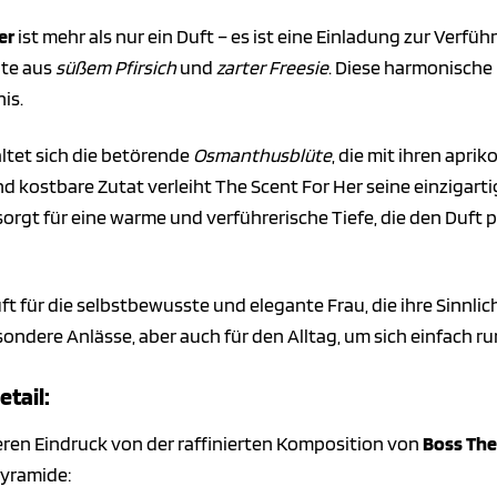
er
ist mehr als nur ein Duft – es ist eine Einladung zur Verfü
ote aus
süßem Pfirsich
und
zarter Freesie
. Diese harmonische
is.
ltet sich die betörende
Osmanthusblüte
, die mit ihren apr
nd kostbare Zutat verleiht The Scent For Her seine einzigart
orgt für eine warme und verführerische Tiefe, die den Duft
uft für die selbstbewusste und elegante Frau, die ihre Sinnl
esondere Anlässe, aber auch für den Alltag, um sich einfach
tail:
ren Eindruck von der raffinierten Komposition von
Boss The
yramide: