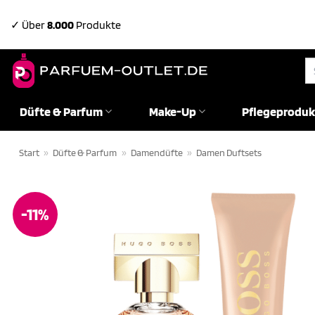
Zum
✓ Über
8.000
Produkte
Inhalt
springen
Su
na
Düfte & Parfum
Make-Up
Pflegeproduk
Start
»
Düfte & Parfum
»
Damendüfte
»
Damen Duftsets
-11%