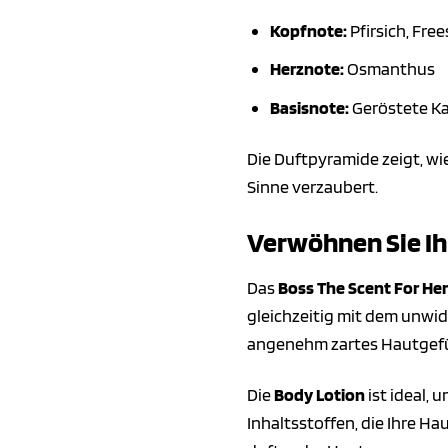
Kopfnote:
Pfirsich, Free
Herznote:
Osmanthus
Basisnote:
Geröstete K
Die Duftpyramide zeigt, wi
Sinne verzaubert.
Verwöhnen Sie Ih
Das
Boss The Scent For Her
gleichzeitig mit dem unwide
angenehm zartes Hautgefü
Die
Body Lotion
ist ideal, 
Inhaltsstoffen, die Ihre H