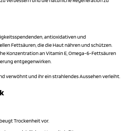
t zu verbessern und die natürliche Regeneration zu
uchtigkeitsspendenden, antioxidativen und
llen Fettsäuren, die die Haut nähren und schützen.
e hohe Konzentration an Vitamin E, Omega-6-Fettsäuren
alterung entgegenwirken.
d verwöhnt und ihr ein strahlendes Aussehen verleiht.
ck
beugt Trockenheit vor.