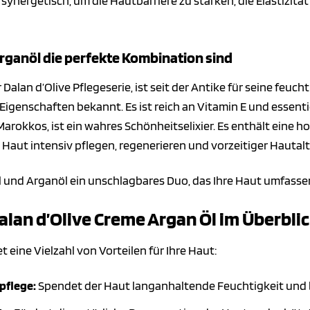
 synergetisch, um die Hautbarriere zu stärken, die Elastizitä
rganöl die perfekte Kombination sind
r Dalan d’Olive Pflegeserie, ist seit der Antike für seine fe
nschaften bekannt. Es ist reich an Vitamin E und essentie
d Marokkos, ist ein wahres Schönheitselixier. Es enthält ein
e Haut intensiv pflegen, regenerieren und vorzeitiger Haut
 und Arganöl ein unschlagbares Duo, das Ihre Haut umfassen
Dalan d’Olive Creme Argan Öl im Überbli
t eine Vielzahl von Vorteilen für Ihre Haut:
pflege:
Spendet der Haut langanhaltende Feuchtigkeit und 