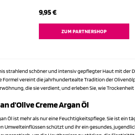
9,95
€
ZUM PARTNERSHOP
s strahlend schöner und intensiv gepflegter Haut mit der Dal
 Formel vereint die jahrhundertealte Tradition der Olivenölp
erwöhnung, die sie verdient, und erleben Sie, wie Trockenh
an d’Olive Creme Argan Öl
an Öl ist mehr als nur eine Feuchtigkeitspflege. Sie ist ein t
hen Umwelteinflüssen schützt und ihr ein gesundes, jugendli