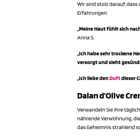
Wir sind stolz darauf, das
Erfahrungen:
„Meine Haut fühlt sich nac
Anna S.
„Ich habe sehr trockene Haut
versorgt und sieht gesünde
„Ich liebe den
Duft
dieser C
Dalan d’Olive Cre
Verwandeln Sie Ihre täglic
nährende Verwöhnung, die 
das Geheimnis strahlend sc