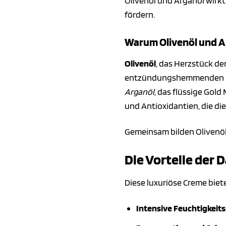
Olivenöl und Arganöl wirkt
fördern.
Warum Olivenöl und A
Olivenöl
, das Herzstück de
entzündungshemmenden Eige
Arganöl
, das flüssige Gol
und Antioxidantien, die di
Gemeinsam bilden Olivenöl
Die Vorteile der 
Diese luxuriöse Creme biete
Intensive Feuchtigkeits