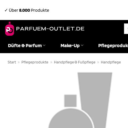
Zum
✓ Über
8.000
Produkte
Inhalt
springen
Su
na
Düfte & Parfum
Make-Up
Pflegeproduk
Start
»
Pflegeprodukte
»
Handpflege & Fußpflege
»
Handpflege