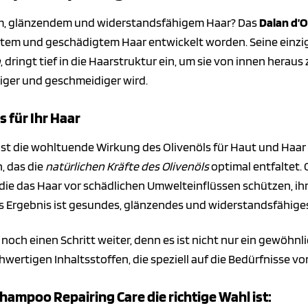
m, glänzendem und widerstandsfähigem Haar? Das
Dalan d’O
rtem und geschädigtem Haar entwickelt worden. Seine einzig
n
, dringt tief in die Haarstruktur ein, um sie von innen heraus
tiger und geschmeidiger wird.
s für Ihr Haar
ist die wohltuende Wirkung des Olivenöls für Haut und Haar
, das die
natürlichen Kräfte des Olivenöls
optimal entfaltet. O
 die das Haar vor schädlichen Umwelteinflüssen schützen, i
s Ergebnis ist gesundes, glänzendes und widerstandsfähiges
och einen Schritt weiter, denn es ist nicht nur ein gewöhnl
hwertigen Inhaltsstoffen, die speziell auf die Bedürfnisse 
hampoo Repairing Care die richtige Wahl ist: