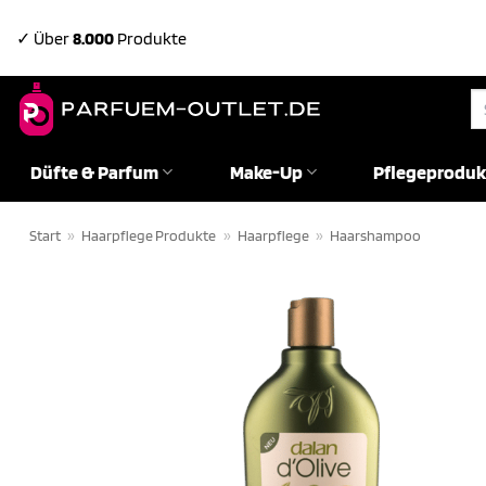
Zum
✓ Über
8.000
Produkte
Inhalt
springen
Su
na
Düfte & Parfum
Make-Up
Pflegeproduk
Start
»
Haarpflege Produkte
»
Haarpflege
»
Haarshampoo