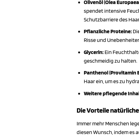
Olivenöl (Olea Europaea F
spendet intensive Feuch
Schutzbarriere des Haar
Pflanzliche Proteine:
Die
Risse und Unebenheiten
Glycerin:
Ein Feuchthalte
geschmeidig zu halten.
Panthenol (Provitamin B
Haar ein, um es zu hydra
Weitere pflegende Inhal
Die Vorteile natürlich
Immer mehr Menschen leg
diesen Wunsch, indem es au