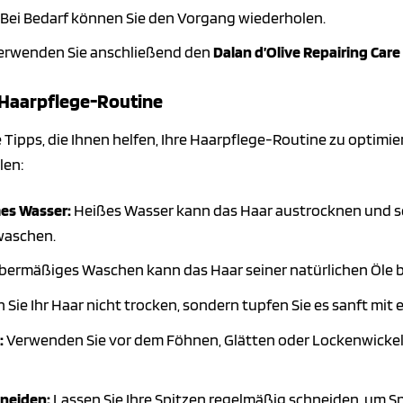
Bei Bedarf können Sie den Vorgang wiederholen.
rwenden Sie anschließend den
Dalan d’Olive Repairing Care
e Haarpflege-Routine
he Tipps, die Ihnen helfen, Ihre Haarpflege-Routine zu optim
len:
es Wasser:
Heißes Wasser kann das Haar austrocknen und s
waschen.
ermäßiges Waschen kann das Haar seiner natürlichen Öle ber
 Sie Ihr Haar nicht trocken, sondern tupfen Sie es sanft mi
:
Verwenden Sie vor dem Föhnen, Glätten oder Lockenwickeln
neiden:
Lassen Sie Ihre Spitzen regelmäßig schneiden, um Sp