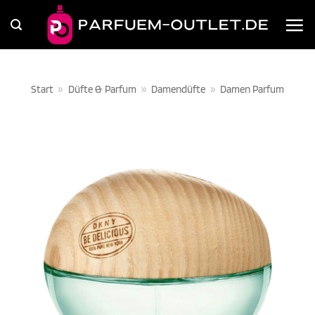
Zum
Inhalt
springen
Start
»
Düfte & Parfum
»
Damendüfte
»
Damen Parfum