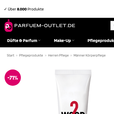
Zum
✓ Über
8.000
Produkte
Inhalt
springen
Su
na
Düfte & Parfum
Make-Up
Pflegeproduk
Start
»
Pflegeprodukte
»
Herren Pflege
»
Männer Körperpflege
-71%