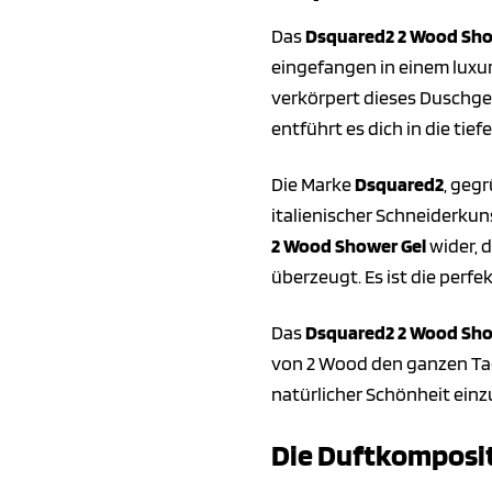
Das
Dsquared2 2 Wood Sho
eingefangen in einem luxu
verkörpert dieses Duschgel
entführt es dich in die tief
Die Marke
Dsquared2
, geg
italienischer Schneiderku
2 Wood Shower Gel
wider, 
überzeugt. Es ist die perf
Das
Dsquared2 2 Wood Sho
von 2 Wood den ganzen Tag 
natürlicher Schönheit ein
Die Duftkompositi