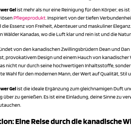
wer Gel
ist mehr als nur eine Reinigung für den Körper; es i
riösen
Pflegeprodukt
. Inspiriert von der tiefen Verbundenh
 die Essenz von Freiheit, Abenteuer und maskuliner Elegan
en Wälder Kanadas, wo die Luft klar und rein ist und die Natur 
ründet von den kanadischen Zwillingsbrüdern Dean und Dan C
nst, provokativem Design und einem Hauch von kanadischer W
das nicht nur durch seine hochwertigen Inhaltsstoffe, sond
ekte Wahl für den modernen Mann, der Wert auf Qualität, Stil
wer Gel
ist die ideale Ergänzung zum gleichnamigen Duft und
über zu genießen. Es ist eine Einladung, deine Sinne zu ve
zutauchen.
on: Eine Reise durch die kanadische Wi