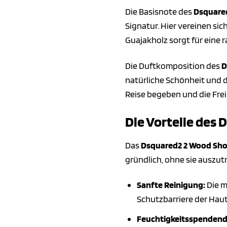
Die Basisnote des
Dsquare
Signatur. Hier vereinen si
Guajakholz sorgt für eine r
Die Duftkomposition des
D
natürliche Schönheit und d
Reise begeben und die Frei
Die Vorteile des
Das
Dsquared2 2 Wood Sho
gründlich, ohne sie auszut
Sanfte Reinigung:
Die m
Schutzbarriere der Haut
Feuchtigkeitsspendend