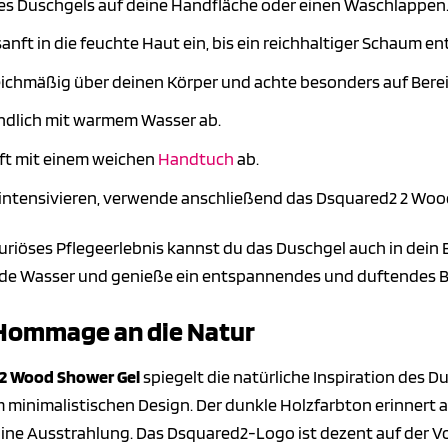
des Duschgels auf deine Handfläche oder einen Waschlappen
nft in die feuchte Haut ein, bis ein reichhaltiger Schaum en
ichmäßig über deinen Körper und achte besonders auf Berei
ndlich mit warmem Wasser ab.
ft mit einem weichen
Handtuch
ab.
intensivieren, verwende anschließend das Dsquared2 2 Wood
uriöses Pflegeerlebnis kannst du das Duschgel auch in dein
nde Wasser und genieße ein entspannendes und duftendes B
 Hommage an die Natur
2 Wood Shower Gel
spiegelt die natürliche Inspiration des Du
m minimalistischen Design. Der dunkle Holzfarbton erinnert a
ine Ausstrahlung. Das Dsquared2-Logo ist dezent auf der Vor