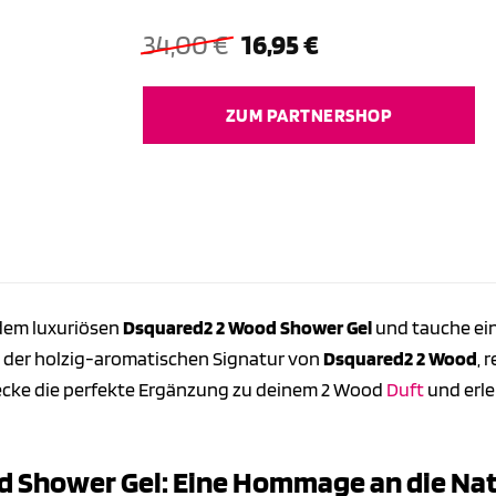
Ursprünglicher
Aktueller
34,00
€
16,95
€
Preis
Preis
war:
ist:
ZUM PARTNERSHOP
34,00 €
16,95 €.
dem luxuriösen
Dsquared2 2 Wood Shower Gel
und tauche ein
t der holzig-aromatischen Signatur von
Dsquared2 2 Wood
, 
tdecke die perfekte Ergänzung zu deinem 2 Wood
Duft
und erle
d Shower Gel: Eine Hommage an die Na