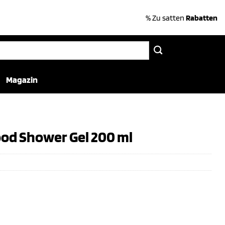
% Zu satten
Rabatten
Magazin
od Shower Gel 200 ml