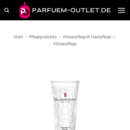
Zum
Inhalt
springen
Start
»
Pflegeprodukte
»
Körperpflege & Hautpflege
»
Körperpflege