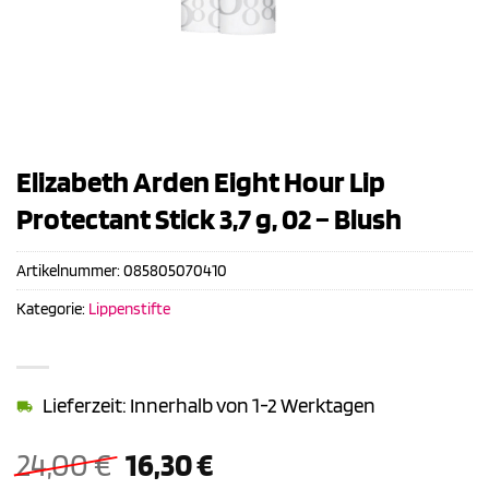
Elizabeth Arden Eight Hour Lip
Protectant Stick 3,7 g, 02 – Blush
Artikelnummer:
085805070410
Kategorie:
Lippenstifte
Lieferzeit: Innerhalb von 1-2 Werktagen
Ursprünglicher
Aktueller
24,00
€
16,30
€