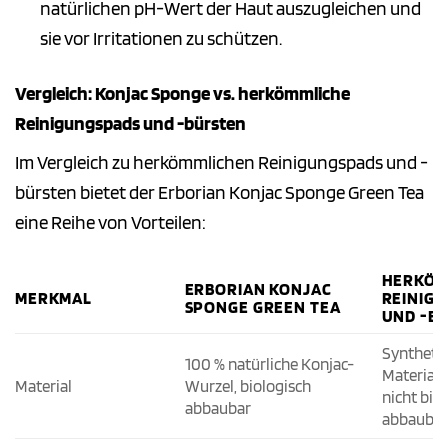
natürlichen pH-Wert der Haut auszugleichen und
sie vor Irritationen zu schützen.
Vergleich: Konjac Sponge vs. herkömmliche
Reinigungspads und -bürsten
Im Vergleich zu herkömmlichen Reinigungspads und -
bürsten bietet der Erborian Konjac Sponge Green Tea
eine Reihe von Vorteilen:
HERKÖM
ERBORIAN KONJAC
MERKMAL
REINIG
SPONGE GREEN TEA
UND -B
Syntheti
100 % natürliche Konjac-
Materialie
Material
Wurzel, biologisch
nicht bio
abbaubar
abbaubar