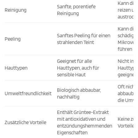
Kann die
Sanfte, porentiefe
Reinigung
reizen un
Reinigung
austrock
Kann die
Sanftes Peeling für einen
schädige
Peeling
strahlenden Teint
Mikrover
führen
Geeignet für alle
Nicht imm
Hauttypen
Hauttypen, auch für
Hauttype
sensible Haut
geeignet
Oft nicht
Biologisch abbaubar,
Umweltfreundlichkeit
abbaubar,
nachhaltig
die Umwe
Enthält Grüntee-Extrakt
mit antioxidativen und
Keine zus
Zusätzliche Vorteile
entzündungshemmenden
Vorteile
Eigenschaften