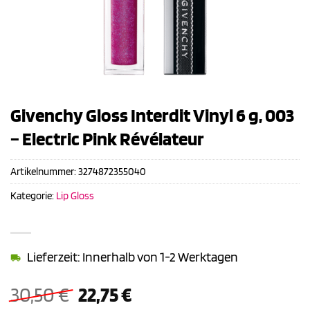
Givenchy Gloss Interdit Vinyl 6 g, 003
– Electric Pink Révélateur
Artikelnummer:
3274872355040
Kategorie:
Lip Gloss
Lieferzeit: Innerhalb von 1-2 Werktagen
Ursprünglicher
Aktueller
30,50
€
22,75
€