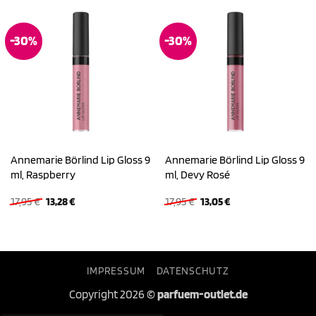
-30%
-30%
Annemarie Börlind Lip Gloss 9
Annemarie Börlind Lip Gloss 9
ml, Raspberry
ml, Devy Rosé
Ursprünglicher
Aktueller
Ursprünglicher
Aktueller
17,95
€
13,28
€
17,95
€
13,05
€
Preis
Preis
Preis
Preis
war:
ist:
war:
ist:
17,95 €
13,28 €.
17,95 €
13,05 €.
IMPRESSUM
DATENSCHUTZ
Copyright 2026 ©
parfuem-outlet.de