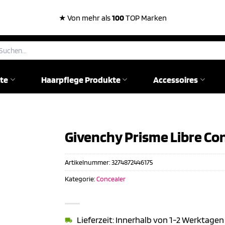
★ Von mehr als
100
TOP Marken
chen
ch:
te
Haarpflege Produkte
Accessoires
Givenchy Prisme Libre Con
Artikelnummer:
3274872446175
Kategorie:
Concealer
Lieferzeit: Innerhalb von 1-2 Werktagen