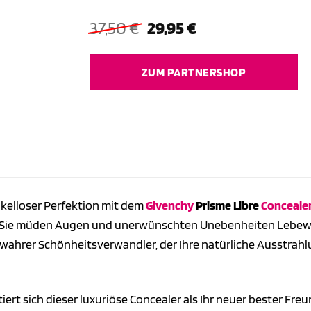
Ursprünglicher
Aktueller
37,50
€
29,95
€
Preis
Preis
war:
ist:
ZUM PARTNERSHOP
37,50 €
29,95 €.
kelloser Perfektion mit dem
Givenchy
Prisme Libre
Conceale
Sie müden Augen und unerwünschten Unebenheiten Lebewohl.
 wahrer Schönheitsverwandler, der Ihre natürliche Ausstrah
iert sich dieser luxuriöse Concealer als Ihr neuer bester Fr