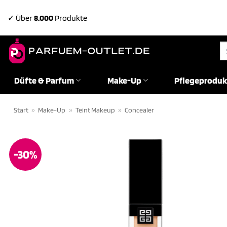
Zum
✓ Über
8.000
Produkte
Inhalt
springen
Su
na
Düfte & Parfum
Make-Up
Pflegeproduk
Start
»
Make-Up
»
Teint Makeup
»
Concealer
-30%