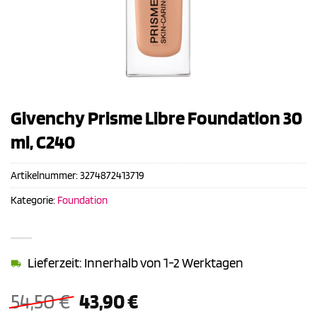
Givenchy Prisme Libre Foundation 30
ml, C240
Artikelnummer:
3274872413719
Kategorie:
Foundation
Lieferzeit: Innerhalb von 1-2 Werktagen
Ursprünglicher
Aktueller
54,50
€
43,90
€