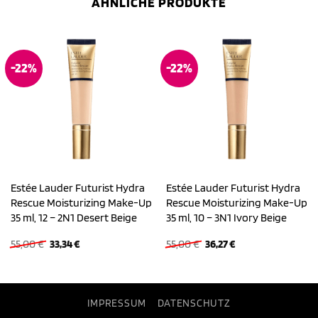
ÄHNLICHE PRODUKTE
-22%
-22%
Estée Lauder Futurist Hydra
Estée Lauder Futurist Hydra
Rescue Moisturizing Make-Up
Rescue Moisturizing Make-Up
35 ml, 12 – 2N1 Desert Beige
35 ml, 10 – 3N1 Ivory Beige
Ursprünglicher
Aktueller
Ursprünglicher
Aktueller
55,00
€
33,34
€
55,00
€
36,27
€
Preis
Preis
Preis
Preis
war:
ist:
war:
ist:
55,00 €
33,34 €.
55,00 €
36,27 €.
IMPRESSUM
DATENSCHUTZ