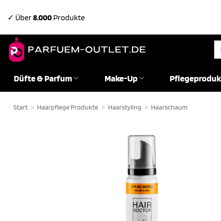
Zum
✓ Über
8.000
Produkte
Inhalt
springen
Su
na
Düfte & Parfum
Make-Up
Pflegeproduk
Start
»
Haarpflege Produkte
»
Haarstyling
»
Haarschaum