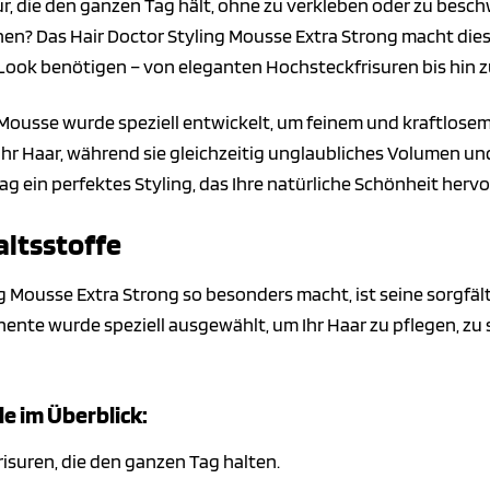
ur, die den ganzen Tag hält, ohne zu verkleben oder zu besc
hen? Das Hair Doctor Styling Mousse Extra Strong macht diese
n Look benötigen – von eleganten Hochsteckfrisuren bis hin 
ousse wurde speziell entwickelt, um feinem und kraftlosem
Ihr Haar, während sie gleichzeitig unglaubliches Volumen und
g ein perfektes Styling, das Ihre natürliche Schönheit hervo
altsstoffe
ng Mousse Extra Strong so besonders macht, ist seine sorgf
ente wurde speziell ausgewählt, um Ihr Haar zu pflegen, zu 
le im Überblick:
risuren, die den ganzen Tag halten.