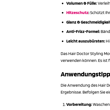
Volumen & Fülle:
Verlei
Hitzeschutz
:
Schützt Ih
Glanz & Geschmeidigkei
Anti-Frizz-Formel:
Bändi
Leicht auszubürsten:
Hi
Das Hair Doctor Styling Mo
verwenden können. Es ist fü
Anwendungstipps
Die Anwendung des Hair Do
Ergebnisse. Befolgen Sie ei
Vorbereitung:
Waschen S