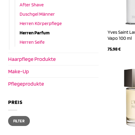
After Shave
Duschgel Männer
Herren Körperpflege
Yves Saint La
Herren Parfum
Vapo 100 ml
Herren Seife
75,98
€
Haarpflege Produkte
Make-Up
Pflegeprodukte
PREIS
Min.
Max.
FILTER
Preis
Preis