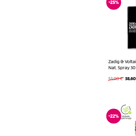
-25%
Zadig & Voltair
Nat. Spray 30
Urspr
53,00
€
38,6
Preis
war:
53,00
-22%