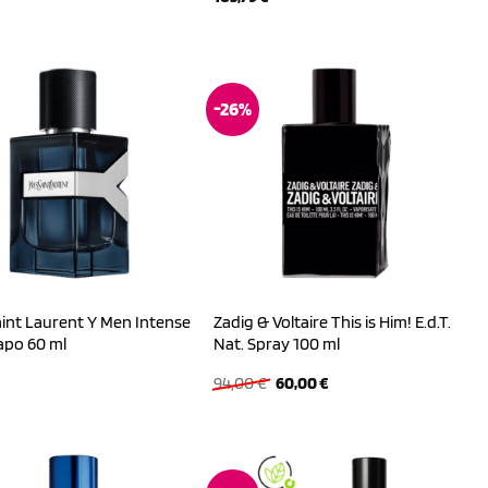
-26%
int Laurent Y Men Intense
Zadig & Voltaire This is Him! E.d.T.
Vapo 60 ml
Nat. Spray 100 ml
Ursprünglicher
Aktueller
94,00
€
60,00
€
Preis
Preis
war:
ist:
94,00 €
60,00 €.