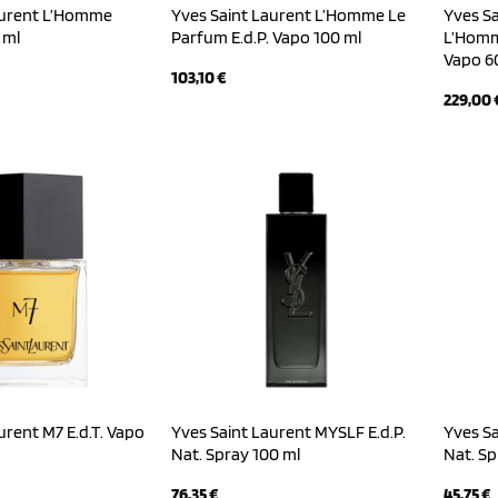
aurent L’Homme
Yves Saint Laurent L’Homme Le
Yves Sa
 ml
Parfum E.d.P. Vapo 100 ml
L’Homme
Vapo 6
103,10
€
229,00
urent M7 E.d.T. Vapo
Yves Saint Laurent MYSLF E.d.P.
Yves Sa
Nat. Spray 100 ml
Nat. Sp
76,35
€
45,75
€