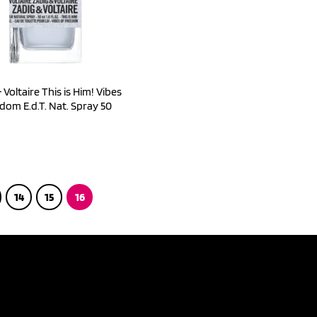
 Voltaire This is Him! Vibes
dom E.d.T. Nat. Spray 50
14
15
16