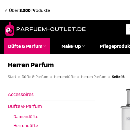
Zum
✓ Über
8.000
Produkte
Inhalt
springen
Su
na
Düfte & Parfum
Make-Up
Pflegeproduk
Herren Parfum
Start
»
Düfte & Parfum
»
Herrendüfte
»
Herren Parfum
»
Seite 16
Accessoires
Düfte & Parfum
Damendüfte
Herrendüfte