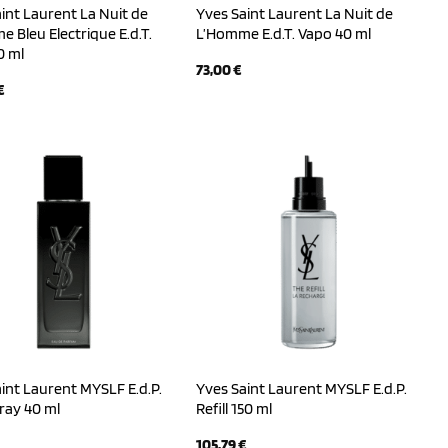
int Laurent La Nuit de
Yves Saint Laurent La Nuit de
 Bleu Electrique E.d.T.
L’Homme E.d.T. Vapo 40 ml
0 ml
73,00
€
€
int Laurent MYSLF E.d.P.
Yves Saint Laurent MYSLF E.d.P.
ray 40 ml
Refill 150 ml
105,79
€