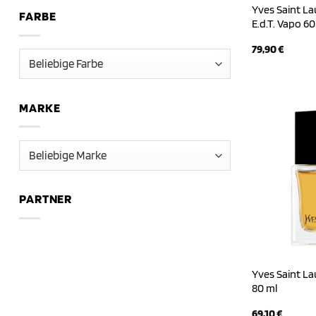
Yves Saint L
FARBE
E.d.T. Vapo 60
79,90
€
MARKE
PARTNER
Yves Saint La
80 ml
69,10
€