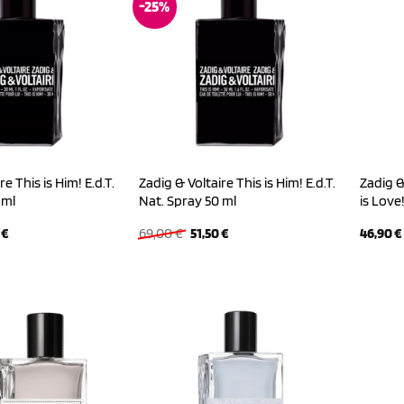
-25%
e This is Him! E.d.T.
Zadig & Voltaire This is Him! E.d.T.
Zadig &
 ml
Nat. Spray 50 ml
is Love
ünglicher
Aktueller
Ursprünglicher
Aktueller
0
€
69,00
€
51,50
€
46,90
€
Preis
Preis
Preis
ist:
war:
ist:
 €
38,60 €.
69,00 €
51,50 €.