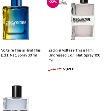
-22%
 Voltaire This is Him! This
Zadig & Voltaire This is Him!
! E.d.T. Nat. Spray 30 ml
Undressed E.d.T. Nat. Spray 100
ml
Ursprünglicher
Aktueller
94,00
€
63,69
€
Preis
Preis
war:
ist:
94,00 €
63,69 €.