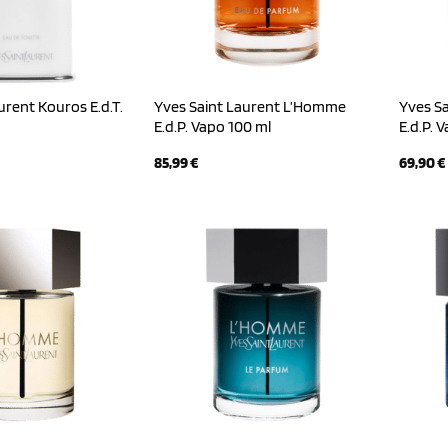
urent Kouros E.d.T.
Yves Saint Laurent L’Homme
Yves S
E.d.P. Vapo 100 ml
E.d.P. 
85,99
€
69,90
€