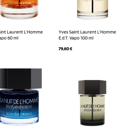
aint Laurent L’Homme
Yves Saint Laurent L’Homme
Vapo 60 ml
E.d.T. Vapo 100 ml
79,60
€