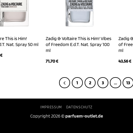
re This is Him!
Zadig & Voltaire This is Him! Vibes
Zadig &
.T. Nat. Spray 50 ml
of Freedom E.d.T. Nat. Spray 100
of Free
ml
ml
rünglicher
Aktueller
€
Preis
71,70
€
43,56
€
ist:
 €
47,79 €.
1
2
3
…
13
IMPRESSUM
DATENSCHUTZ
Copyright 2026 ©
parfuem-outlet.de