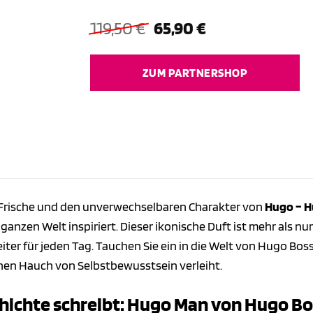
Ursprünglicher
Aktueller
119,50
€
65,90
€
Preis
Preis
war:
ist:
ZUM PARTNERSHOP
119,50 €
65,90 €.
e Frische und den unverwechselbaren Charakter von
Hugo – Hu
ganzen Welt inspiriert. Dieser ikonische Duft ist mehr als nu
eiter für jeden Tag. Tauchen Sie ein in die Welt von Hugo Boss
inen Hauch von Selbstbewusstsein verleiht.
chichte schreibt: Hugo Man von Hugo B