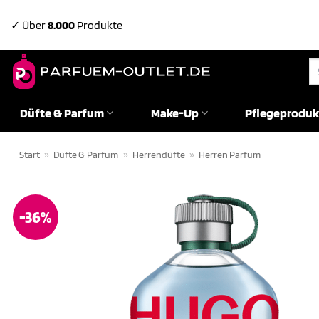
Zum
✓ Über
8.000
Produkte
Inhalt
springen
Su
na
Düfte & Parfum
Make-Up
Pflegeproduk
Start
»
Düfte & Parfum
»
Herrendüfte
»
Herren Parfum
-36%