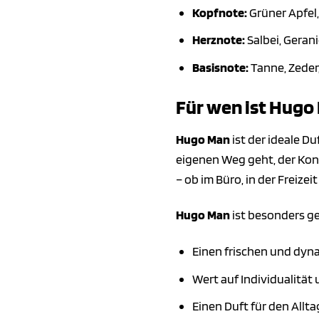
Kopfnote:
Grüner Apfel,
Herznote:
Salbei, Gerani
Basisnote:
Tanne, Zeder,
Für wen ist Hugo
Hugo Man
ist der ideale Du
eigenen Weg geht, der Konve
– ob im Büro, in der Freize
Hugo Man
ist besonders ge
Einen frischen und dyn
Wert auf Individualität 
Einen Duft für den Allt