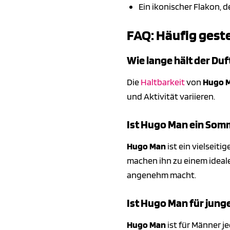
Ein ikonischer Flakon, d
FAQ: Häufig gest
Wie lange hält der Du
Die
Haltbarkeit
von
Hugo 
und Aktivität variieren.
Ist Hugo Man ein Som
Hugo Man
ist ein vielseit
machen ihn zu einem ideale
angenehm macht.
Ist Hugo Man für jung
Hugo Man
ist für Männer j