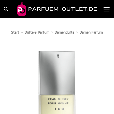
Zum
Inhalt
springen
Start
»
Düfte & Parfum
»
Damendüfte
»
Damen Parfum