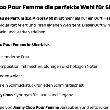
 Pour Femme die perfekte Wahl für Si
 de Parfum (E.d.P.) Spray 60 ml
ist mehr als nur ein Duft – e
vidualität feiert und ihren eigenen Weg geht. Dieser Duft wird
ein und Stärke verleihen.
oo Pour Femme im Überblick:
 die moderne Frau
omposition mit frischen, blumigen und holzigen Noten
 jeden Anlass
er ein Schmuckstück für jeden Schminktisch ist
y Choo
, Synonym für Luxus und Eleganz
gie von
Jimmy Choo Pour Femme
verzaubern und entdecken Si