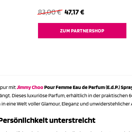
Ursprünglicher
Aktueller
83,00
€
47,17
€
Preis
Preis
war:
ist:
ZUM PARTNERSHOP
83,00 €
47,17 €.
 pur mit
Jimmy Choo
Pour Femme Eau de Parfum (E.d.P.) Spra
gt. Dieses luxuriöse Parfum, erhältlich in der praktischen 60 
 in eine Welt voller Glamour, Eleganz und unwiderstehlicher
e Persönlichkeit unterstreicht