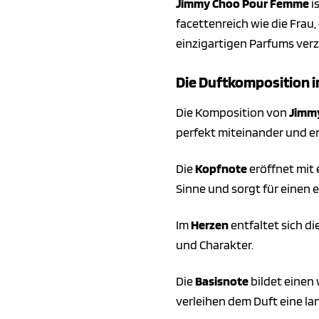
Jimmy Choo Pour Femme
i
facettenreich wie die Frau,
einzigartigen Parfums verz
Die Duftkomposition i
Die Komposition von
Jimm
perfekt miteinander und ent
Die
Kopfnote
eröffnet mit 
Sinne und sorgt für einen 
Im
Herzen
entfaltet sich d
und Charakter.
Die
Basisnote
bildet einen
verleihen dem Duft eine l