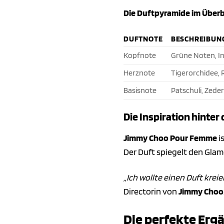
Die Duftpyramide im Überb
DUFTNOTE
BESCHREIBUN
Kopfnote
Grüne Noten, In
Herznote
Tigerorchidee, 
Basisnote
Patschuli, Zede
Die Inspiration hinter
Jimmy Choo Pour Femme
i
Der Duft spiegelt den Gla
„Ich wollte einen Duft krei
Directorin von
Jimmy Choo
Die perfekte Erg