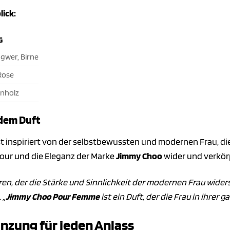
lick:
G
gwer, Birne
Rose
rnholz
 dem Duft
st inspiriert von der selbstbewussten und modernen Frau, die 
mour und die Eleganz der Marke
Jimmy Choo
wider und verkör
eren, der die Stärke und Sinnlichkeit der modernen Frau wider
.
„
Jimmy Choo Pour Femme
ist ein Duft, der die Frau in ihrer g
änzung für jeden Anlass