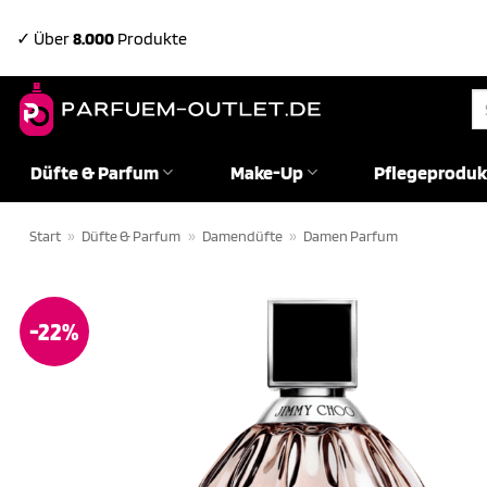
Zum
✓ Über
8.000
Produkte
Inhalt
springen
Su
na
Düfte & Parfum
Make-Up
Pflegeproduk
Start
»
Düfte & Parfum
»
Damendüfte
»
Damen Parfum
-22%