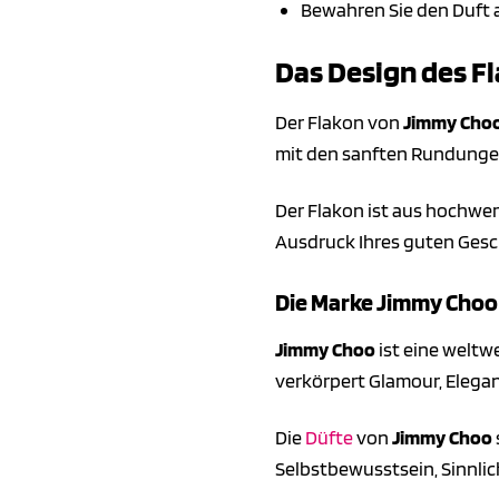
Bewahren Sie den Duft a
Das Design des Fl
Der Flakon von
Jimmy Cho
mit den sanften Rundungen
Der Flakon ist aus hochwer
Ausdruck Ihres guten Ges
Die Marke Jimmy Choo
Jimmy Choo
ist eine weltw
verkörpert Glamour, Elega
Die
Düfte
von
Jimmy Choo
Selbstbewusstsein, Sinnlich