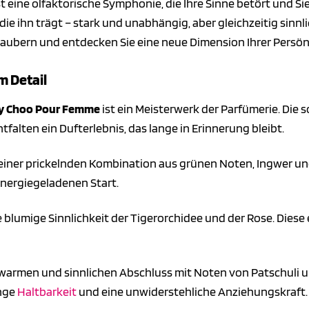
st eine olfaktorische Symphonie, die Ihre Sinne betört und Sie 
 die ihn trägt – stark und unabhängig, aber gleichzeitig sinn
aubern und entdecken Sie eine neue Dimension Ihrer Persönl
m Detail
y Choo Pour Femme
ist ein Meisterwerk der Parfümerie. Die
falten ein Dufterlebnis, das lange in Erinnerung bleibt.
einer prickelnden Kombination aus grünen Noten, Ingwer und
energiegeladenen Start.
ie blumige Sinnlichkeit der Tigerorchidee und der Rose. Dies
 warmen und sinnlichen Abschluss mit Noten von Patschuli 
ange
Haltbarkeit
und eine unwiderstehliche Anziehungskraft.