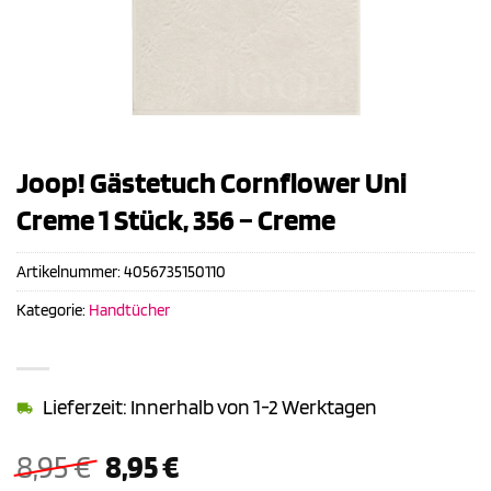
Joop! Gästetuch Cornflower Uni
Creme 1 Stück, 356 – Creme
Artikelnummer:
4056735150110
Kategorie:
Handtücher
Lieferzeit: Innerhalb von 1-2 Werktagen
Ursprünglicher
Aktueller
8,95
€
8,95
€