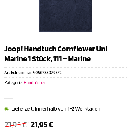
Joop! Handtuch Cornflower Uni
Marine 1 Stück, 111 – Marine
Artikelnummer:
4056735079572
Kategorie:
Handtücher
Lieferzeit: Innerhalb von 1-2 Werktagen
Ursprünglicher
Aktueller
21,95
€
21,95
€