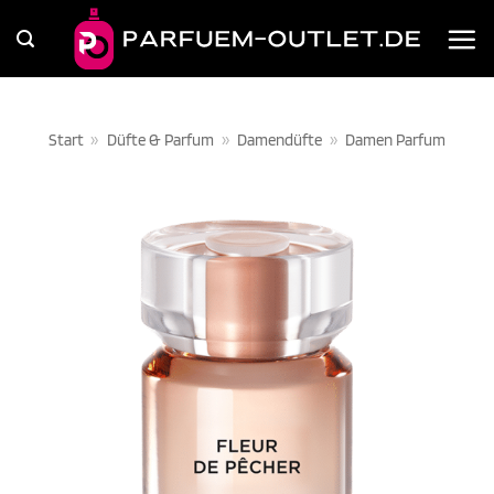
Zum
Inhalt
springen
Start
»
Düfte & Parfum
»
Damendüfte
»
Damen Parfum