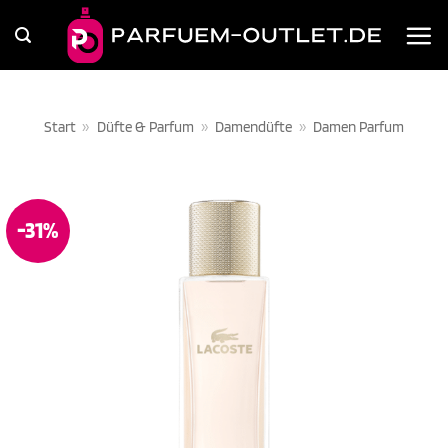
Zum
Inhalt
springen
Start
»
Düfte & Parfum
»
Damendüfte
»
Damen Parfum
-31%