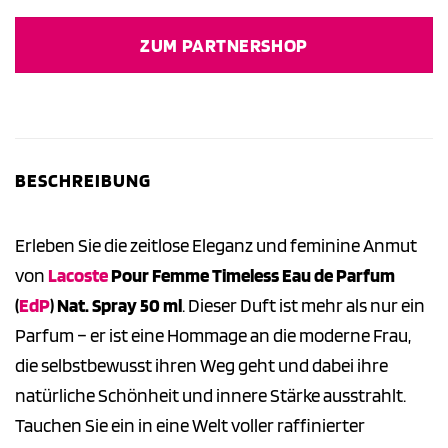
Preis
Preis
war:
ist:
ZUM PARTNERSHOP
76,50 €
149,00 €.
BESCHREIBUNG
Erleben Sie die zeitlose Eleganz und feminine Anmut
von
Lacoste
Pour Femme Timeless Eau de Parfum
(
EdP
) Nat. Spray 50 ml
. Dieser Duft ist mehr als nur ein
Parfum – er ist eine Hommage an die moderne Frau,
die selbstbewusst ihren Weg geht und dabei ihre
natürliche Schönheit und innere Stärke ausstrahlt.
Tauchen Sie ein in eine Welt voller raffinierter