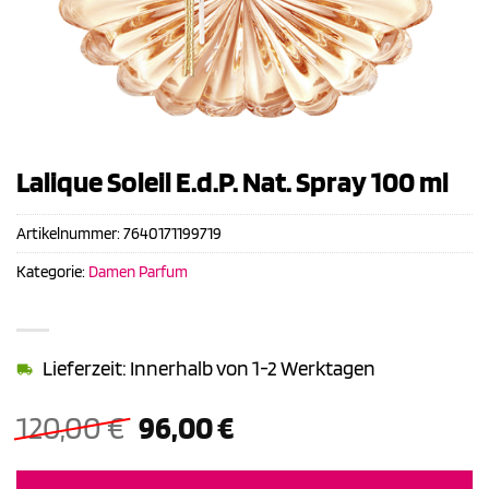
Lalique Soleil E.d.P. Nat. Spray 100 ml
Artikelnummer:
7640171199719
Kategorie:
Damen Parfum
Lieferzeit: Innerhalb von 1-2 Werktagen
Ursprünglicher
Aktueller
120,00
€
96,00
€
Preis
Preis
war:
ist: