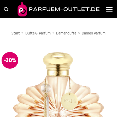
Zum
Inhalt
springen
Start
»
Düfte & Parfum
»
Damendüfte
»
Damen Parfum
-20%