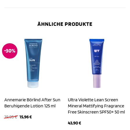
ÄHNLICHE PRODUKTE
-30%
Annemarie Börlind After Sun
Ultra Violette Lean Screen
Beruhigende Lotion 125 ml
Mineral Mattifying Fragrance
Free Skinscreen SPF50+ 50 ml
Ursprünglicher
Aktueller
19,95
€
15,96
€
Preis
Preis
43,90
€
war:
ist: