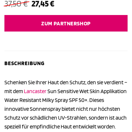
Ursprünglicher
Aktueller
37,50
€
27,45
€
Preis
Preis
war:
ist:
ZUM PARTNERSHOP
37,50 €
27,45 €.
BESCHREIBUNG
Schenken Sie Ihrer Haut den Schutz, den sie verdient –
mit dem
Lancaster
Sun Sensitive Wet Skin Applikation
Water Resistant Milky Spray SPF 50+. Dieses
innovative Sonnenspray bietet nicht nur höchsten
Schutz vor schädlichen UV-Strahlen, sondern ist auch
speziell für empfindliche Haut entwickelt worden.