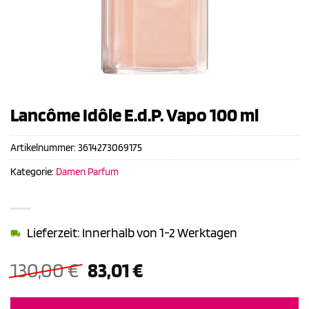
Lancôme Idôle E.d.P. Vapo 100 ml
Artikelnummer:
3614273069175
Kategorie:
Damen Parfum
Lieferzeit: Innerhalb von 1-2 Werktagen
Ursprünglicher
Aktueller
130,00
€
83,01
€
Preis
Preis
war:
ist: