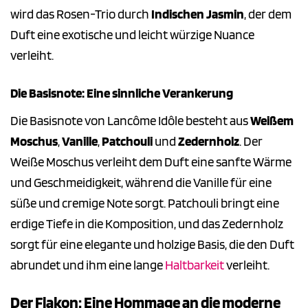
wird das Rosen-Trio durch
Indischen Jasmin
, der dem
Duft eine exotische und leicht würzige Nuance
verleiht.
Die Basisnote: Eine sinnliche Verankerung
Die Basisnote von Lancôme Idôle besteht aus
Weißem
Moschus
,
Vanille
,
Patchouli
und
Zedernholz
. Der
Weiße Moschus verleiht dem Duft eine sanfte Wärme
und Geschmeidigkeit, während die Vanille für eine
süße und cremige Note sorgt. Patchouli bringt eine
erdige Tiefe in die Komposition, und das Zedernholz
sorgt für eine elegante und holzige Basis, die den Duft
abrundet und ihm eine lange
Haltbarkeit
verleiht.
Der Flakon: Eine Hommage an die moderne