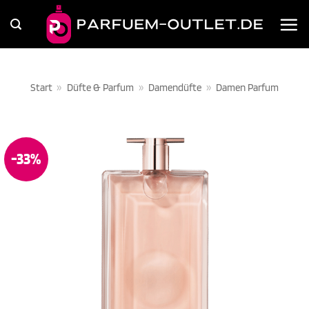
Zum
Inhalt
springen
Start
»
Düfte & Parfum
»
Damendüfte
»
Damen Parfum
-33%