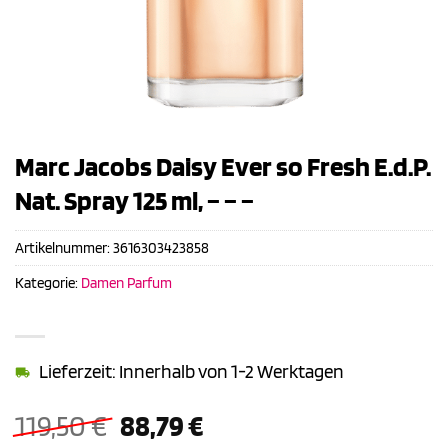
Marc Jacobs Daisy Ever so Fresh E.d.P.
Nat. Spray 125 ml, – – –
Artikelnummer:
3616303423858
Kategorie:
Damen Parfum
Lieferzeit: Innerhalb von 1-2 Werktagen
Ursprünglicher
Aktueller
119,50
€
88,79
€