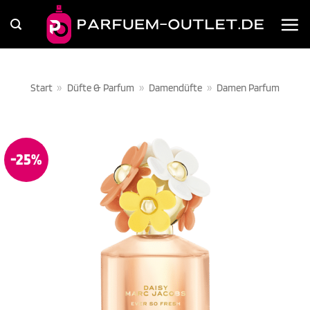
Zum
Inhalt
springen
Start
»
Düfte & Parfum
»
Damendüfte
»
Damen Parfum
-25%