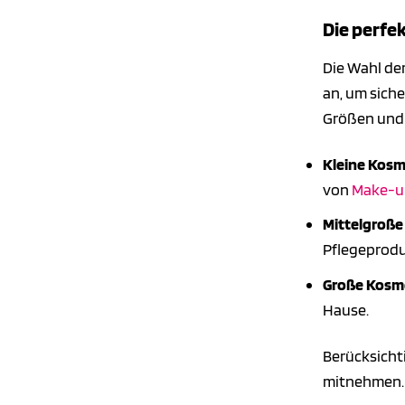
Die perfe
Die Wahl der
an, um siche
Größen und 
Kleine Kosme
von
Make-u
Mittelgroße
Pflegeprodu
Große Kosme
Hause.
Berücksicht
mitnehmen.