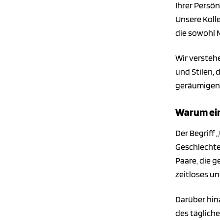
Ihrer Persön
Unsere Koll
die sowohl 
Wir verstehe
und Stilen, 
geräumigen 
Warum ei
Der Begriff 
Geschlechter
Paare, die g
zeitloses u
Darüber hin
des tägliche