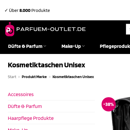
Zum
✓ Über
8.000
Produkte
Inhalt
springen
Su
na
Düfte & Parfum
Make-Up
Pflegeproduk
Kosmetiktaschen Unisex
Start
»
Produkt Marke
»
Kosmetiktaschen Unisex
Accessoires
-38%
Düfte & Parfum
Haarpflege Produkte
Make-Up