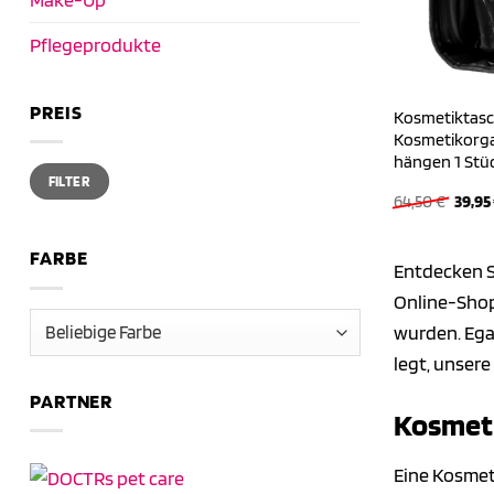
Pflegeprodukte
PREIS
Kosmetiktasc
Kosmetikorgan
hängen 1 Stü
Min.
Max.
FILTER
Preis
Preis
Urspr
64,50
€
39,95
Preis
war:
64,50
FARBE
Entdecken S
Online-Shop
wurden. Egal
legt, unsere
PARTNER
Kosmeti
Eine Kosmeti