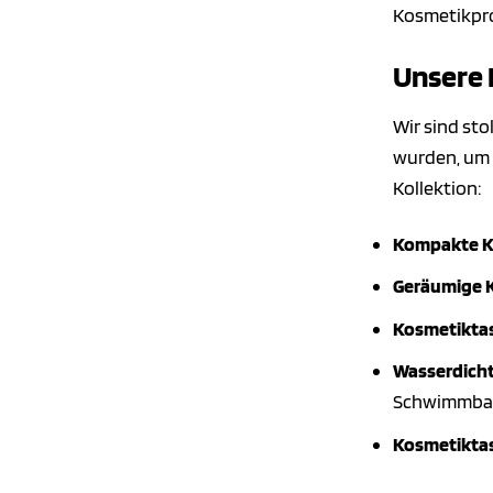
Kosmetikpr
Unsere 
Wir sind sto
wurden, um h
Kollektion:
Kompakte K
Geräumige 
Kosmetiktas
Wasserdich
Schwimmba
Kosmetiktas