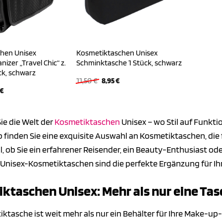
hen Unisex
Kosmetiktaschen Unisex
izer „Travel Chic“ z.
Schminktasche 1 Stück, schwarz
ck, schwarz
Ursprünglicher
Aktueller
11,50
€
8,95
€
Preis
Preis
ünglicher
Aktueller
€
war:
ist:
Preis
11,50 €
8,95 €.
ist:
 €
39,95 €.
ie die Welt der
Kosmetiktaschen
Unisex – wo Stil auf Funktio
 finden Sie eine exquisite Auswahl an Kosmetiktaschen, die 
, ob Sie ein erfahrener Reisender, ein Beauty-Enthusiast od
 Unisex-Kosmetiktaschen sind die perfekte Ergänzung für Ihr
ktaschen Unisex: Mehr als nur eine Ta
ktasche ist weit mehr als nur ein Behälter für Ihre Make-up