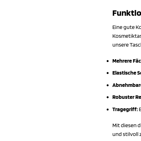
Funktio
Eine gute K
Kosmetiktasc
unsere Tasc
Mehrere Fäc
Elastische S
Abnehmbare
Robuster Re
Tragegriff:
E
Mit diesen d
und stilvoll 