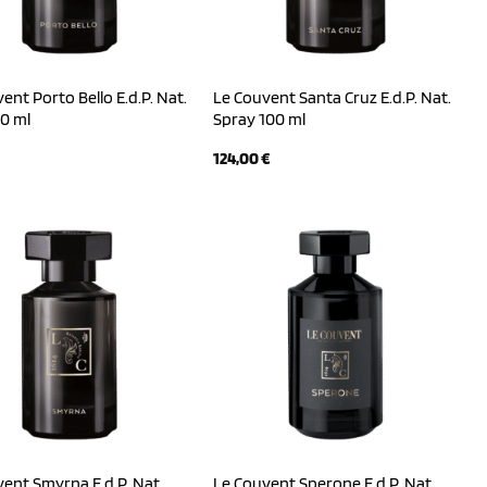
ent Porto Bello E.d.P. Nat.
Le Couvent Santa Cruz E.d.P. Nat.
0 ml
Spray 100 ml
124,00
€
ent Smyrna E.d.P. Nat.
Le Couvent Sperone E.d.P. Nat.