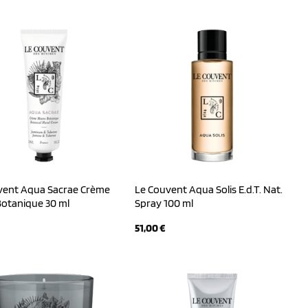
war:
ist:
45,00 €
41,00 €.
vent Aqua Sacrae Crème
Le Couvent Aqua Solis E.d.T. Nat.
Botanique 30 ml
Spray 100 ml
51,00
€