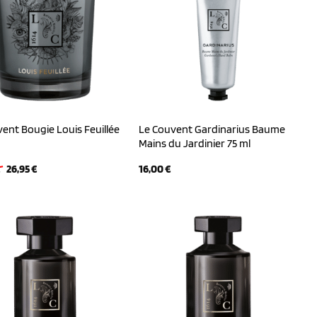
ent Bougie Louis Feuillée
Le Couvent Gardinarius Baume
Mains du Jardinier 75 ml
Ursprünglicher
Aktueller
€
26,95
€
16,00
€
Preis
Preis
war:
ist:
40,00 €
26,95 €.