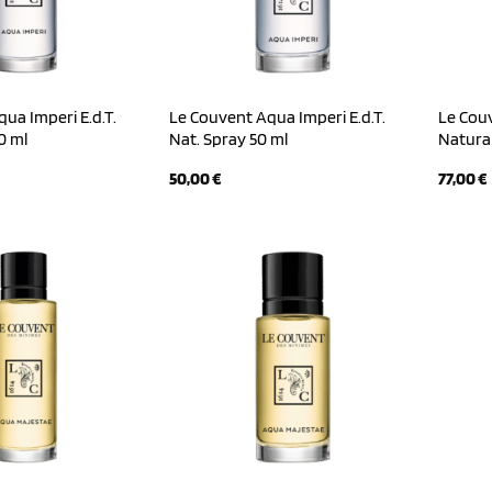
ua Imperi E.d.T.
Le Couvent Aqua Imperi E.d.T.
Le Cou
0 ml
Nat. Spray 50 ml
Natural
50,00
€
77,00
€