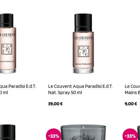
ist:
war:
ist:
 €
28,00 €.
70,00 €
63,00 €.
ua Paradisi E.d.T.
Le Couvent Aqua Paradisi E.d.T.
Le Cou
0 ml
Nat. Spray 50 ml
Mains 
39,00
€
9,00
€
-33%
-33%