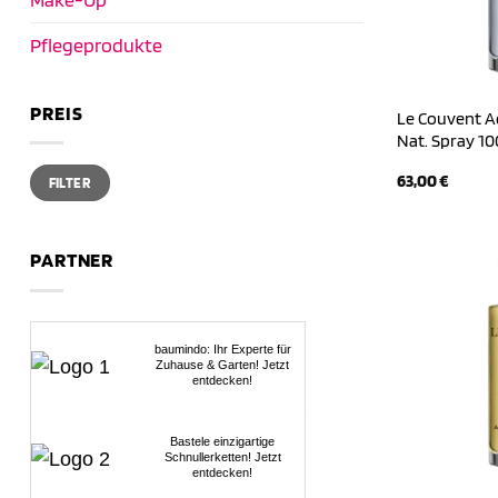
Pflegeprodukte
PREIS
Le Couvent Aq
Nat. Spray 10
Min.
Max.
63,00
€
FILTER
Preis
Preis
PARTNER
baumindo: Ihr Experte für
Zuhause & Garten! Jetzt
entdecken!
Bastele einzigartige
Schnullerketten! Jetzt
entdecken!