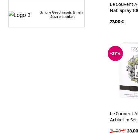
Le Couvent Aq
Nat. Spray 10
Schöne Geschirrsets & mehr
– Jetzt entdecken!
77,00
€
-27%
Le Couvent A
Artikel im Set
Urspr
34,00
€
28,0
Preis