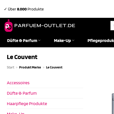
Zum
✓ Über
8.000
Produkte
Inhalt
springen
Su
na
Düfte & Parfum
Make-Up
Pflegeproduk
Le Couvent
Start
»
Produkt Marke
»
Le Couvent
Accessoires
Düfte & Parfum
Haarpflege Produkte
Make-Up