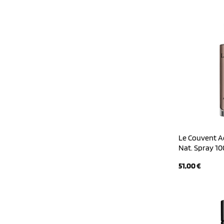
war:
34,00
Le Couvent Aq
Nat. Spray 10
51,00
€