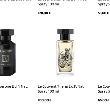
Spray 100 ml
Spray 5
124,00
€
53,60
€
erone E.d.P. Nat.
Le Couvent Theria E.d.P. Nat.
Le Couv
Spray 100 ml
Spray 5
100,00
€
65,00
€