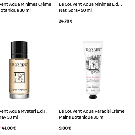
vent Aqua Minimes Crème
Le Couvent Aqua Minimes E.d.T.
Botanique 30 ml
Nat. Spray 50 ml
24,70
€
ent Aqua Mysteri E.d.T.
Le Couvent Aqua Paradisi Crème
ray 50 ml
Mains Botanique 30 ml
Ursprünglicher
Aktueller
41,00
€
9,00
€
Preis
Preis