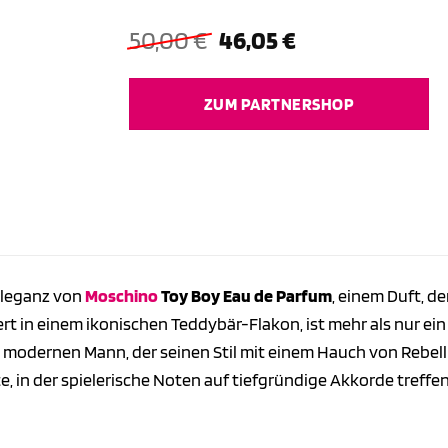
Ursprünglicher
Aktueller
50,00
€
46,05
€
Preis
Preis
war:
ist:
ZUM PARTNERSHOP
50,00 €
46,05 €.
Eleganz von
Moschino
Toy Boy Eau de Parfum
, einem Duft, de
ert in einem ikonischen Teddybär-Flakon, ist mehr als nur ein 
en modernen Mann, der seinen Stil mit einem Hauch von Rebel
te, in der spielerische Noten auf tiefgründige Akkorde treffe