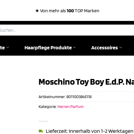
★ Von mehr als
100
TOP Marken
chen
ch:
te
Haarpflege Produkte
Accessoires
Moschino Toy Boy E.d.P. Na
Artikelnummer:
8011003845118
Kategorie:
Herren Parfum
Lieferzeit: Innerhalb von 1-2 Werktagen