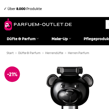
Zum
✓ Über
8.000
Produkte
Inhalt
springen
Su
na
Düfte & Parfum
Make-Up
Pflegeproduk
Start
»
Düfte & Parfum
»
Herrendüfte
»
Herren Parfum
-21%