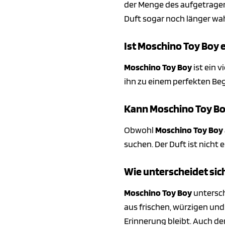
der Menge des aufgetragene
Duft sogar noch länger wa
Ist Moschino Toy Boy e
Moschino Toy Boy
ist ein v
ihn zu einem perfekten Beg
Kann Moschino Toy Bo
Obwohl
Moschino Toy Boy
suchen. Der Duft ist nicht
Wie unterscheidet sic
Moschino Toy Boy
untersch
aus frischen, würzigen und
Erinnerung bleibt. Auch de