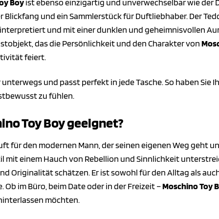
oy Boy
ist ebenso einzigartig und unverwechselbar wie der D
er Blickfang und ein Sammlerstück für Duftliebhaber. Der Ted
interpretiert und mit einer dunklen und geheimnisvollen Aura
stobjekt, das die Persönlichkeit und den Charakter von
Mosc
ivität feiert.
ür unterwegs und passt perfekt in jede Tasche. So haben Sie Ih
bstbewusst zu fühlen.
hino Toy Boy geeignet?
Duft für den modernen Mann, der seinen eigenen Weg geht und
il mit einem Hauch von Rebellion und Sinnlichkeit unterstreic
 und Originalität schätzen. Er ist sowohl für den Alltag als 
 Ob im Büro, beim Date oder in der Freizeit –
Moschino Toy 
hinterlassen möchten.