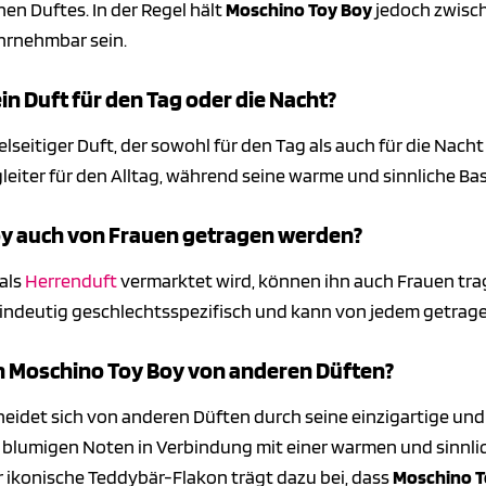
n Duftes. In der Regel hält
Moschino Toy Boy
jedoch zwisch
hrnehmbar sein.
in Duft für den Tag oder die Nacht?
ielseitiger Duft, der sowohl für den Tag als auch für die Nac
leiter für den Alltag, während seine warme und sinnliche B
y auch von Frauen getragen werden?
als
Herrenduft
vermarktet wird, können ihn auch Frauen tr
 eindeutig geschlechtsspezifisch und kann von jedem getrage
h Moschino Toy Boy von anderen Düften?
eidet sich von anderen Düften durch seine einzigartige u
 blumigen Noten in Verbindung mit einer warmen und sinnlic
r ikonische Teddybär-Flakon trägt dazu bei, dass
Moschino T