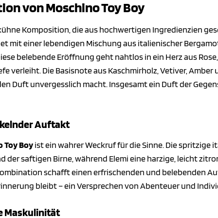
ion von Moschino Toy Boy
 kühne Komposition, die aus hochwertigen Ingredienzien ge
net mit einer lebendigen Mischung aus italienischer Bergamott
iese belebende Eröffnung geht nahtlos in ein Herz aus Rose,
e verleiht. Die Basisnote aus Kaschmirholz, Vetiver, Amber 
den Duft unvergesslich macht. Insgesamt ein Duft der Gegensä
ckelnder Auftakt
o Toy Boy
ist ein wahrer Weckruf für die Sinne. Die spritzige
d der saftigen Birne, während Elemi eine harzige, leicht zit
 Kombination schafft einen erfrischenden und belebenden Auft
Erinnerung bleibt – ein Versprechen von Abenteuer und Indivi
e Maskulinität