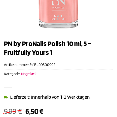
PN by ProNails Polish 10 ml, 5 –
Fruitfully Yours 1
Artikelnummer:
5413499500992
Kategorie:
Nagellack
Lieferzeit: Innerhalb von 1-2 Werktagen
Ursprünglicher
Aktueller
9,99
€
6,50
€