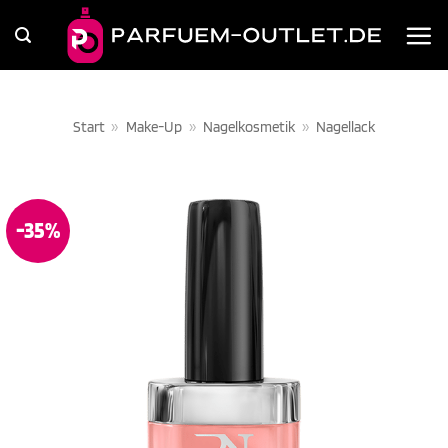
Zum
Inhalt
springen
Start
»
Make-Up
»
Nagelkosmetik
»
Nagellack
-35%