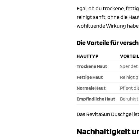
Egal, ob du trockene, fett
reinigt sanft, ohne die Ha
wohltuende Wirkung haben.
Die Vorteile für vers
HAUTTYP
VORTEI
Trockene Haut
Spendet 
Fettige Haut
Reinigt 
Normale Haut
Pflegt di
Empfindliche Haut
Beruhigt
Das RevitaSun Duschgel is
Nachhaltigkeit u