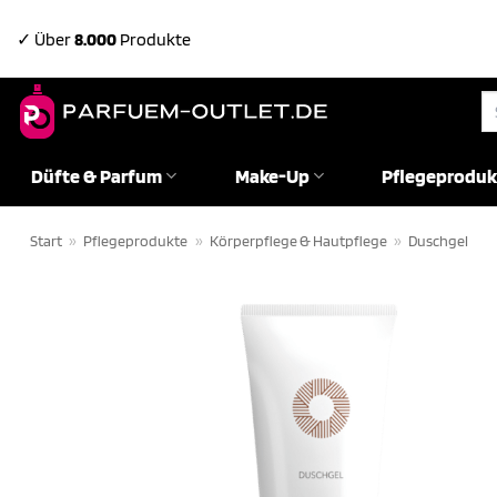
Zum
✓ Über
8.000
Produkte
Inhalt
springen
Su
na
Düfte & Parfum
Make-Up
Pflegeproduk
Start
»
Pflegeprodukte
»
Körperpflege & Hautpflege
»
Duschgel