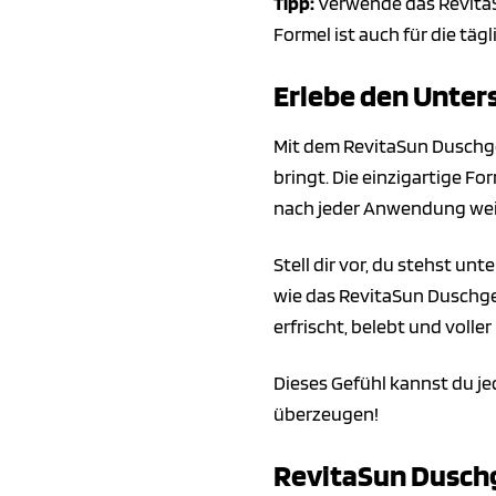
Tipp:
Verwende das RevitaSu
Formel ist auch für die tä
Erlebe den Unter
Mit dem RevitaSun Duschge
bringt. Die einzigartige F
nach jeder Anwendung weic
Stell dir vor, du stehst u
wie das RevitaSun Duschgel
erfrischt, belebt und voller
Dieses Gefühl kannst du je
überzeugen!
RevitaSun Duschg