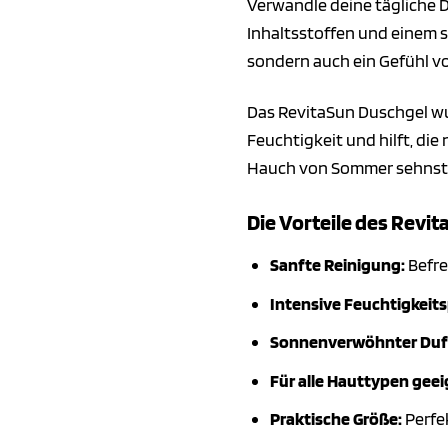
Verwandle deine tägliche D
Inhaltsstoffen und einem
sondern auch ein Gefühl vo
Das RevitaSun Duschgel wur
Feuchtigkeit und hilft, di
Hauch von Sommer sehnst – 
Die Vorteile des Revit
Sanfte Reinigung:
Befre
Intensive Feuchtigkeits
Sonnenverwöhnter Duf
Für alle Hauttypen geei
Praktische Größe:
Perfe