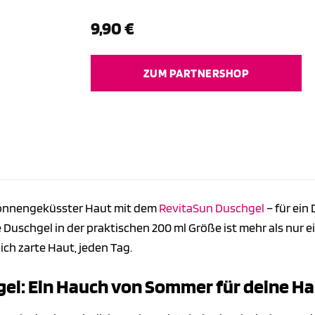
9,90
€
ZUM PARTNERSHOP
onnengeküsster Haut mit dem
RevitaSun
Duschgel
– für ein
Duschgel in der praktischen 200 ml Größe ist mehr als nur ei
ch zarte Haut, jeden Tag.
el: Ein Hauch von Sommer für deine H