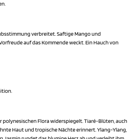
en.
rlaubsstimmung verbreitet. Saftige Mango und
ie Vorfreude auf das Kommende weckt. Ein Hauch von
ition.
r polynesischen Flora widerspiegelt. Tiaré-Blüten, auch
hnte Haut und tropische Nächte erinnert. Ylang-Ylang,
von Jasmin rundet das blumige Herz ab und verleiht ihm