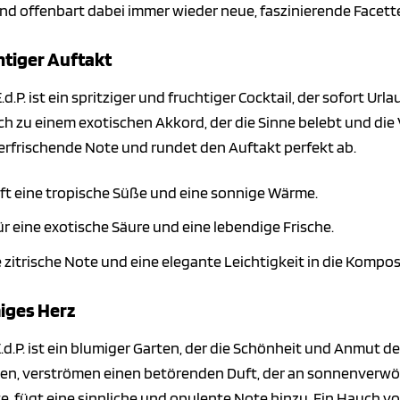
nd offenbart dabei immer wieder neue, faszinierende Facett
htiger Auftakt
.P. ist ein spritziger und fruchtiger Cocktail, der sofort U
ich zu einem exotischen Akkord, der die Sinne belebt und d
erfrischende Note und rundet den Auftakt perfekt ab.
ft eine tropische Süße und eine sonnige Wärme.
ür eine exotische Säure und eine lebendige Frische.
 zitrische Note und eine elegante Leichtigkeit in die Kompos
miges Herz
d.P. ist ein blumiger Garten, der die Schönheit und Anmut de
ien, verströmen einen betörenden Duft, der an sonnenverwö
te, fügt eine sinnliche und opulente Note hinzu. Ein Hauch 