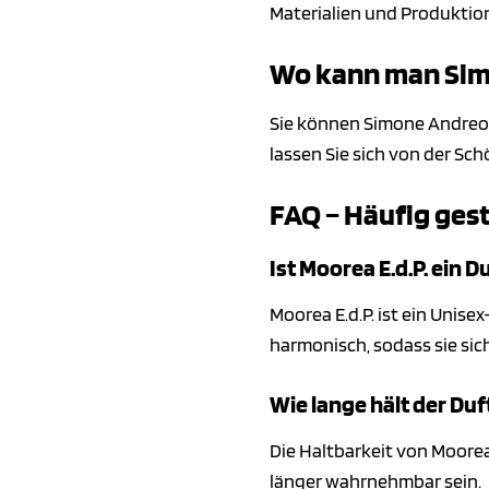
Materialien und Produktion
Wo kann man Simo
Sie können Simone Andreol
lassen Sie sich von der Sc
FAQ – Häufig gest
Ist Moorea E.d.P. ein 
Moorea E.d.P. ist ein Uni
harmonisch, sodass sie sic
Wie lange hält der Duf
Die Haltbarkeit von Moorea 
länger wahrnehmbar sein.