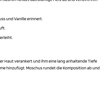
ss und Vanille erinnert.
ft.
rleiht.
 der Haut verankert und ihm eine lang anhaltende Tiefe
Wärme hinzufügt. Moschus rundet die Komposition ab und