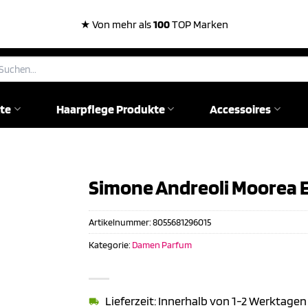
★ Von mehr als
100
TOP Marken
chen
ch:
te
Haarpflege Produkte
Accessoires
Simone Andreoli Moorea E.
Artikelnummer:
8055681296015
Kategorie:
Damen Parfum
Lieferzeit: Innerhalb von 1-2 Werktagen