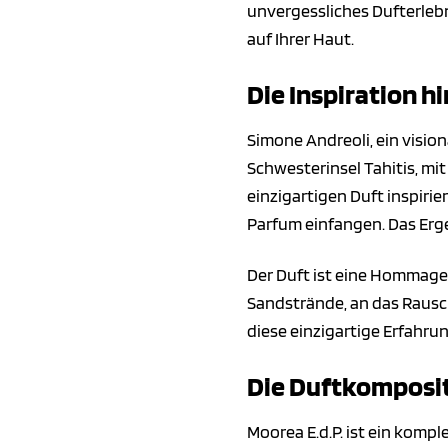
unvergessliches Dufterlebn
auf Ihrer Haut.
Die Inspiration h
Simone Andreoli, ein visio
Schwesterinsel Tahitis, m
einzigartigen Duft inspirie
Parfum einfangen. Das Erge
Der Duft ist eine Hommage
Sandstrände, an das Rausc
diese einzigartige Erfahru
Die Duftkomposit
Moorea E.d.P. ist ein kompl