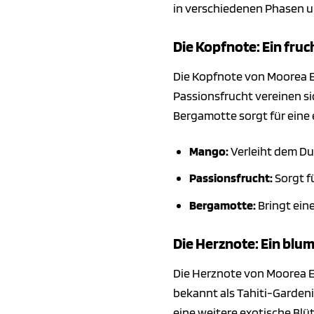
in verschiedenen Phasen u
Die Kopfnote: Ein fruc
Die Kopfnote von Moorea E.d
Passionsfrucht vereinen s
Bergamotte sorgt für eine 
Mango:
Verleiht dem Du
Passionsfrucht:
Sorgt f
Bergamotte:
Bringt eine
Die Herznote: Ein blu
Die Herznote von Moorea E.
bekannt als Tahiti-Garden
eine weitere exotische Blü