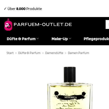
Zum
✓ Über
8.000
Produkte
Inhalt
springen
Su
na
Düfte & Parfum
Make-Up
Pflegeproduk
Start
»
Düfte & Parfum
»
Damendüfte
»
Damen Parfum