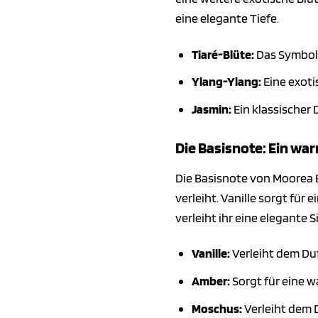
eine elegante Tiefe.
Tiaré-Blüte:
Das Symbol T
Ylang-Ylang:
Eine exoti
Jasmin:
Ein klassischer 
Die Basisnote: Ein wa
Die Basisnote von Moorea E
verleiht. Vanille sorgt fü
verleiht ihr eine elegante S
Vanille:
Verleiht dem Du
Amber:
Sorgt für eine w
Moschus:
Verleiht dem D