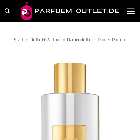
Zum
Inhalt
springen
Start
»
Düfte & Parfum
»
Damendüfte
»
Damen Parfum