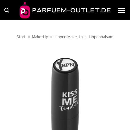
Zum
Inhalt
springen
Start
»
Make-Up
»
Lippen Make Up
»
Lippenbalsam