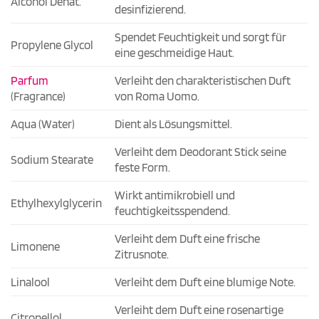
Alcohol Denat.
desinfizierend.
Spendet Feuchtigkeit und sorgt für
Propylene Glycol
eine geschmeidige Haut.
Parfum
Verleiht den charakteristischen Duft
(Fragrance)
von Roma Uomo.
Aqua (Water)
Dient als Lösungsmittel.
Verleiht dem Deodorant Stick seine
Sodium Stearate
feste Form.
Wirkt antimikrobiell und
Ethylhexylglycerin
feuchtigkeitsspendend.
Verleiht dem Duft eine frische
Limonene
Zitrusnote.
Linalool
Verleiht dem Duft eine blumige Note.
Verleiht dem Duft eine rosenartige
Citronellol