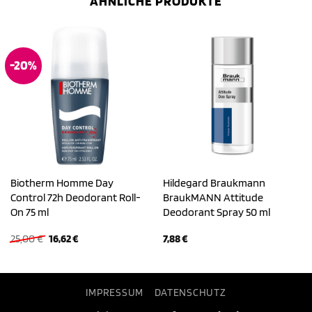
ÄHNLICHE PRODUKTE
-20%
Biotherm Homme Day
Hildegard Braukmann
Control 72h Deodorant Roll-
BraukMANN Attitude
On 75 ml
Deodorant Spray 50 ml
Ursprünglicher
Aktueller
25,00
€
16,62
€
7,88
€
Preis
Preis
war:
ist:
25,00 €
16,62 €.
IMPRESSUM
DATENSCHUTZ